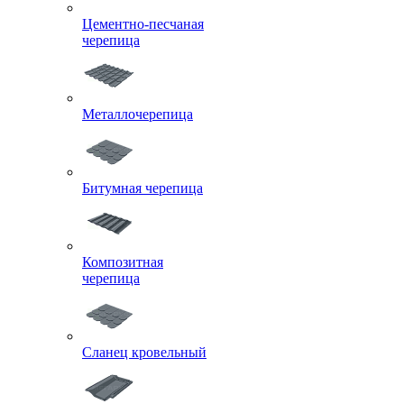
Цементно-песчаная
черепица
Металлочерепица
Битумная черепица
Композитная
черепица
Сланец кровельный