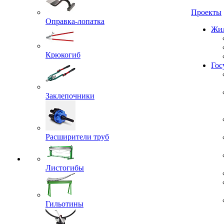
Проекты
Оправка-лопатка
Жил
Крюкогиб
Гос
Заклепочники
Расширители труб
Листогибы
Гильотины