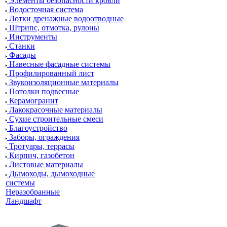
Элементы безопасности кровли
Водосточная система
Лотки дренажные водоотводные
Штрипс, отмотка, рулоны
Инструменты
Станки
Фасады
Навесные фасадные системы
Профилированный лист
Звукоизоляционные материалы
Потолки подвесные
Керамогранит
Лакокрасочные материалы
Сухие строительные смеси
Благоустройство
Заборы, ограждения
Тротуары, террасы
Кирпич, газобетон
Листовые материалы
Дымоходы, дымоходные
системы
Неразобранные
Ландшафт