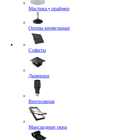
Мастика • праймер
Опоры кровельные
Софиты
Дымники
Вентиляция
Мансардные окна