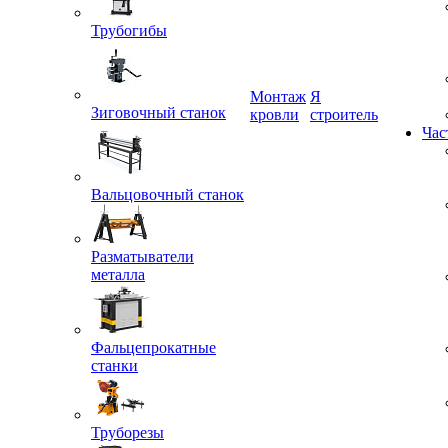
Трубогибы
Монтаж
Я
Зиговочный станок
кровли
строитель
Час
Вальцовочный станок
Разматыватели
металла
Фальцепрокатные
станки
Труборезы