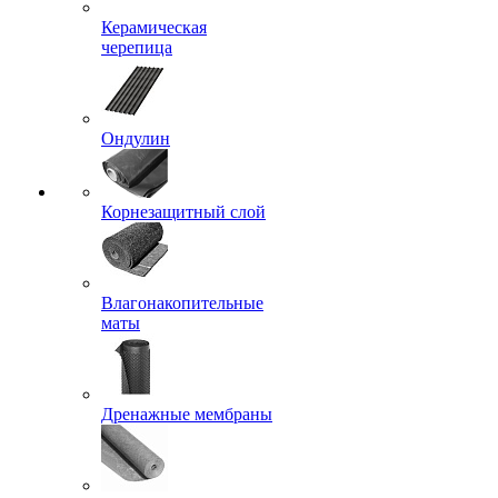
Керамическая
черепица
Ондулин
Корнезащитный слой
Влагонакопительные
маты
Дренажные мембраны