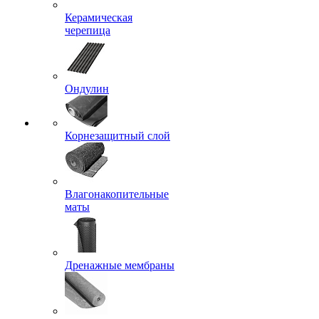
Керамическая
черепица
Ондулин
Корнезащитный слой
Влагонакопительные
маты
Дренажные мембраны