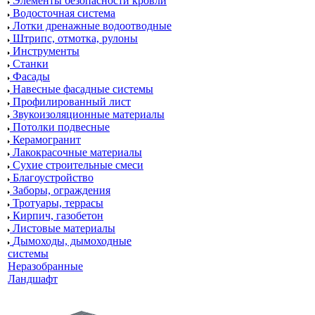
Элементы безопасности кровли
Водосточная система
Лотки дренажные водоотводные
Штрипс, отмотка, рулоны
Инструменты
Станки
Фасады
Навесные фасадные системы
Профилированный лист
Звукоизоляционные материалы
Потолки подвесные
Керамогранит
Лакокрасочные материалы
Сухие строительные смеси
Благоустройство
Заборы, ограждения
Тротуары, террасы
Кирпич, газобетон
Листовые материалы
Дымоходы, дымоходные
системы
Неразобранные
Ландшафт