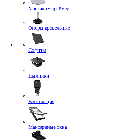
Мастика • праймер
Опоры кровельные
Софиты
Дымники
Вентиляция
Мансардные окна