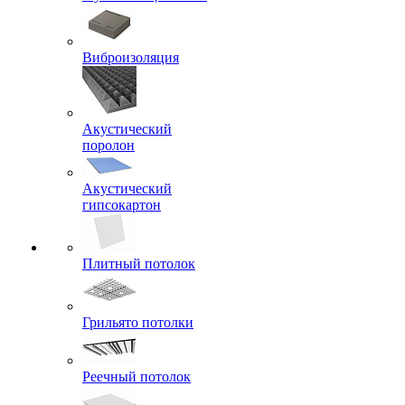
Виброизоляция
Акустический
поролон
Акустический
гипсокартон
Плитный потолок
Грильято потолки
Реечный потолок