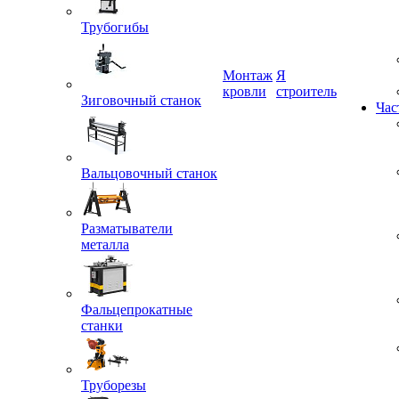
Трубогибы
Монтаж
Я
кровли
строитель
Зиговочный станок
Час
Вальцовочный станок
Разматыватели
металла
Фальцепрокатные
станки
Труборезы