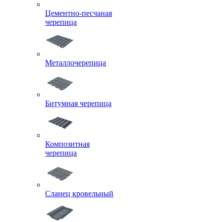
Цементно-песчаная
черепица
Металлочерепица
Битумная черепица
Композитная
черепица
Сланец кровельный