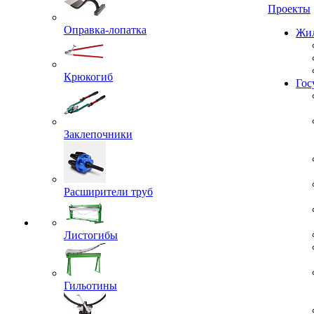
Проекты
Оправка-лопатка
Жил
Крюкогиб
Гос
Заклепочники
Расширители труб
Листогибы
Гильотины