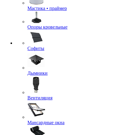
Мастика • праймер
Опоры кровельные
Софиты
Дымники
Вентиляция
Мансардные окна