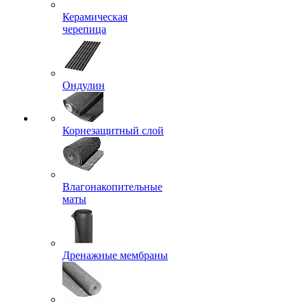
Керамическая
черепица
Ондулин
Корнезащитный слой
Влагонакопительные
маты
Дренажные мембраны