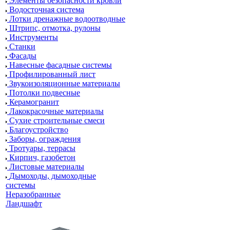
Элементы безопасности кровли
Водосточная система
Лотки дренажные водоотводные
Штрипс, отмотка, рулоны
Инструменты
Станки
Фасады
Навесные фасадные системы
Профилированный лист
Звукоизоляционные материалы
Потолки подвесные
Керамогранит
Лакокрасочные материалы
Сухие строительные смеси
Благоустройство
Заборы, ограждения
Тротуары, террасы
Кирпич, газобетон
Листовые материалы
Дымоходы, дымоходные
системы
Неразобранные
Ландшафт