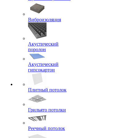
Виброизоляция
Акустический
поролон
Акустический
гипсокартон
Плитный потолок
Грильято потолки
Реечный потолок