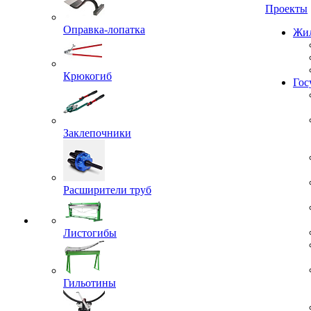
Проекты
Оправка-лопатка
Жил
Крюкогиб
Гос
Заклепочники
Расширители труб
Листогибы
Гильотины