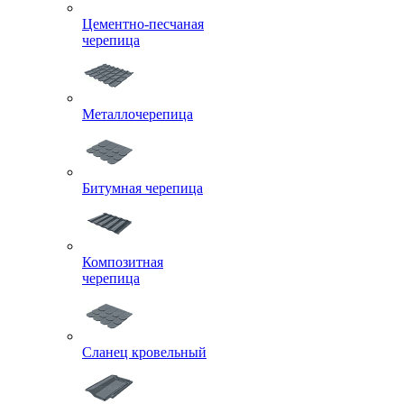
Цементно-песчаная
черепица
Металлочерепица
Битумная черепица
Композитная
черепица
Сланец кровельный