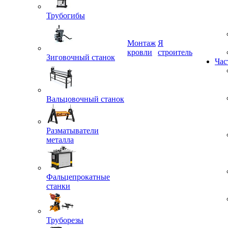
Трубогибы
Монтаж
Я
кровли
строитель
Зиговочный станок
Час
Вальцовочный станок
Разматыватели
металла
Фальцепрокатные
станки
Труборезы