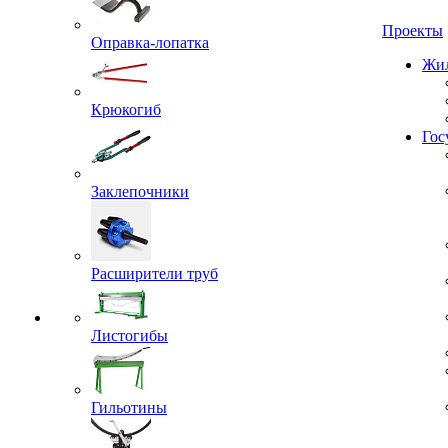
Проекты
Оправка-лопатка
Жил
Крюкогиб
Гос
Заклепочники
Расширители труб
Листогибы
Гильотины