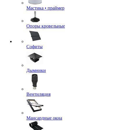
Мастика • праймер
Опоры кровельные
Софиты
Дымники
Вентиляция
Мансардные окна