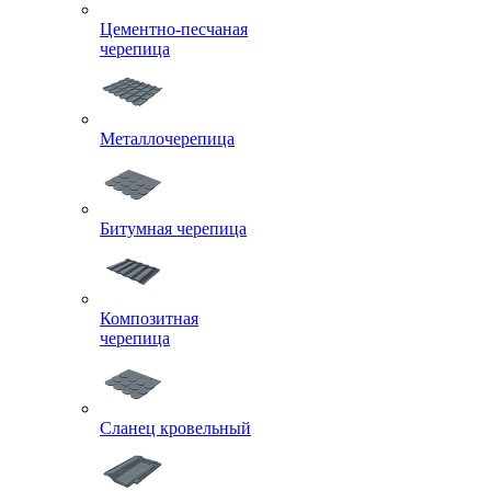
Цементно-песчаная
черепица
Металлочерепица
Битумная черепица
Композитная
черепица
Сланец кровельный