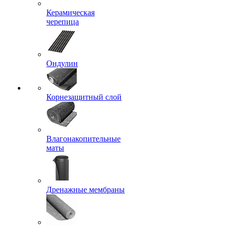
Керамическая
черепица
Ондулин
Корнезащитный слой
Влагонакопительные
маты
Дренажные мембраны