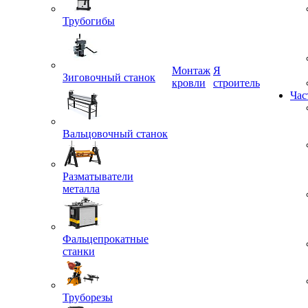
Трубогибы
Монтаж
Я
кровли
строитель
Зиговочный станок
Час
Вальцовочный станок
Разматыватели
металла
Фальцепрокатные
станки
Труборезы