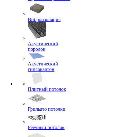
Виброизоляция
Акустический
поролон
Акустический
гипсокартон
Плитный потолок
Грильято потолки
Реечный потолок