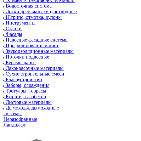
Элементы безопасности кровли
Водосточная система
Лотки дренажные водоотводные
Штрипс, отмотка, рулоны
Инструменты
Станки
Фасады
Навесные фасадные системы
Профилированный лист
Звукоизоляционные материалы
Потолки подвесные
Керамогранит
Лакокрасочные материалы
Сухие строительные смеси
Благоустройство
Заборы, ограждения
Тротуары, террасы
Кирпич, газобетон
Листовые материалы
Дымоходы, дымоходные
системы
Неразобранные
Ландшафт