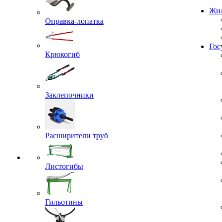
Проекты
Оправка-лопатка
Жил
Крюкогиб
Гос
Заклепочники
Расширители труб
Листогибы
Гильотины