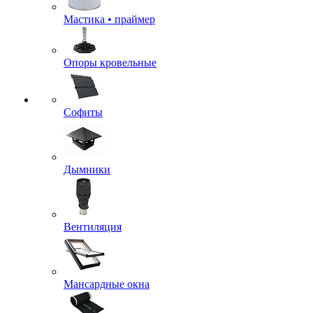
Мастика • праймер
Опоры кровельные
Софиты
Дымники
Вентиляция
Мансардные окна