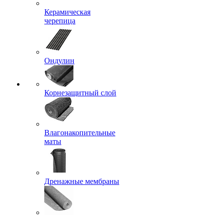
Керамическая
черепица
Ондулин
Корнезащитный слой
Влагонакопительные
маты
Дренажные мембраны