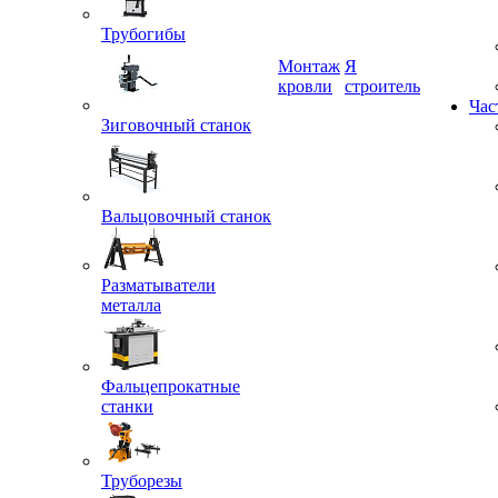
Трубогибы
Монтаж
Я
кровли
строитель
Зиговочный станок
Час
Вальцовочный станок
Разматыватели
металла
Фальцепрокатные
станки
Труборезы