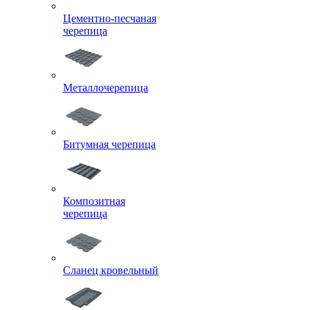
Цементно-песчаная
черепица
Металлочерепица
Битумная черепица
Композитная
черепица
Сланец кровельный