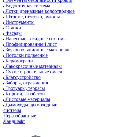
Элементы безопасности кровли
Водосточная система
Лотки дренажные водоотводные
Штрипс, отмотка, рулоны
Инструменты
Станки
Фасады
Навесные фасадные системы
Профилированный лист
Звукоизоляционные материалы
Потолки подвесные
Керамогранит
Лакокрасочные материалы
Сухие строительные смеси
Благоустройство
Заборы, ограждения
Тротуары, террасы
Кирпич, газобетон
Листовые материалы
Дымоходы, дымоходные
системы
Неразобранные
Ландшафт