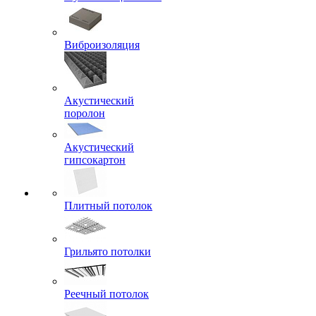
Виброизоляция
Акустический
поролон
Акустический
гипсокартон
Плитный потолок
Грильято потолки
Реечный потолок