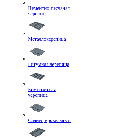
Цементно-песчаная
черепица
Металлочерепица
Битумная черепица
Композитная
черепица
Сланец кровельный