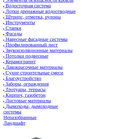
Элементы безопасности кровли
Водосточная система
Лотки дренажные водоотводные
Штрипс, отмотка, рулоны
Инструменты
Станки
Фасады
Навесные фасадные системы
Профилированный лист
Звукоизоляционные материалы
Потолки подвесные
Керамогранит
Лакокрасочные материалы
Сухие строительные смеси
Благоустройство
Заборы, ограждения
Тротуары, террасы
Кирпич, газобетон
Листовые материалы
Дымоходы, дымоходные
системы
Неразобранные
Ландшафт