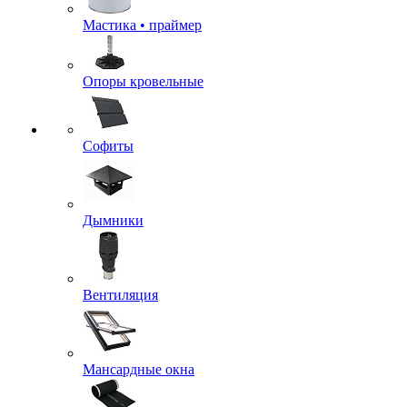
Мастика • праймер
Опоры кровельные
Софиты
Дымники
Вентиляция
Мансардные окна