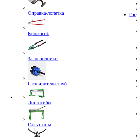
Жил
Оправка-лопатка
Гос
Крюкогиб
Заклепочники
Расширители труб
Листогибы
Гильотины