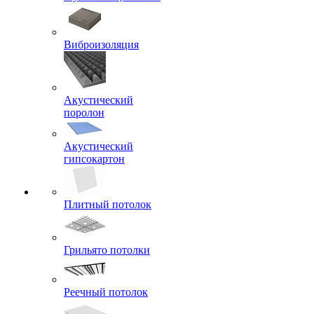
Виброизоляция
Акустический
поролон
Акустический
гипсокартон
Плитный потолок
Грильято потолки
Реечный потолок