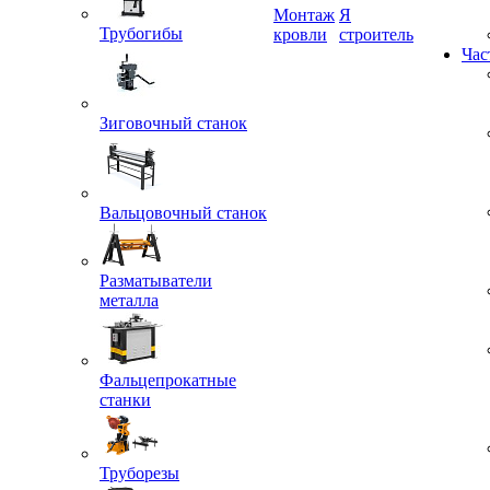
Трубогибы
Монтаж
Я
кровли
строитель
Час
Зиговочный станок
Вальцовочный станок
Разматыватели
металла
Фальцепрокатные
станки
Труборезы