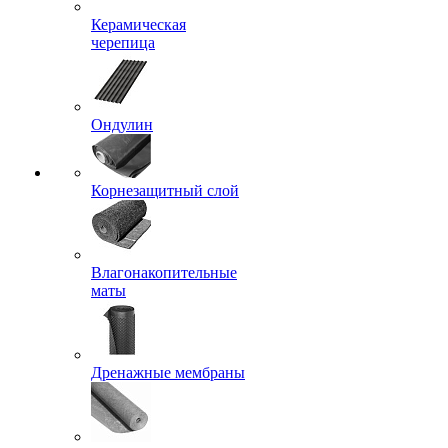
Керамическая
черепица
Ондулин
Корнезащитный слой
Влагонакопительные
маты
Дренажные мембраны