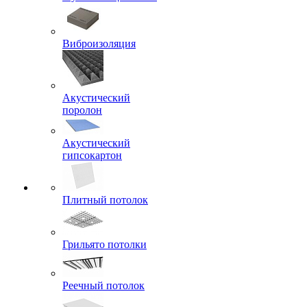
Виброизоляция
Акустический
поролон
Акустический
гипсокартон
Плитный потолок
Грильято потолки
Реечный потолок