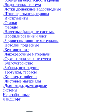
Элементы безопасности кровли
Водосточная система
Лотки дренажные водоотводные
Штрипс, отмотка, рулоны
Инструменты
Станки
Фасады
Навесные фасадные системы
Профилированный лист
Звукоизоляционные материалы
Потолки подвесные
Керамогранит
Лакокрасочные материалы
Сухие строительные смеси
Благоустройство
Заборы, ограждения
Тротуары, террасы
Кирпич, газобетон
Листовые материалы
Дымоходы, дымоходные
системы
Неразобранные
Ландшафт