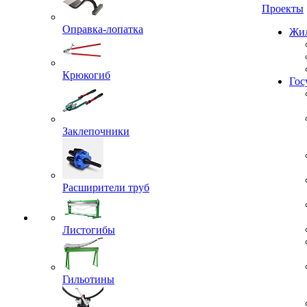
Проекты
Оправка-лопатка
Жил
Крюкогиб
Гос
Заклепочники
Расширители труб
Листогибы
Гильотины