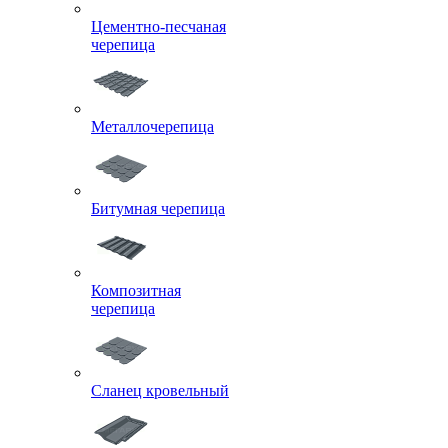
Цементно-песчаная
черепица
Металлочерепица
Битумная черепица
Композитная
черепица
Сланец кровельный