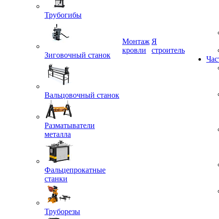
Трубогибы
Монтаж
Я
кровли
строитель
Зиговочный станок
Час
Вальцовочный станок
Разматыватели
металла
Фальцепрокатные
станки
Труборезы