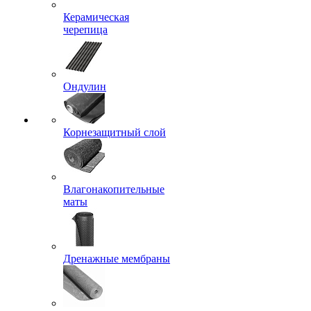
Керамическая
черепица
Ондулин
Корнезащитный слой
Влагонакопительные
маты
Дренажные мембраны