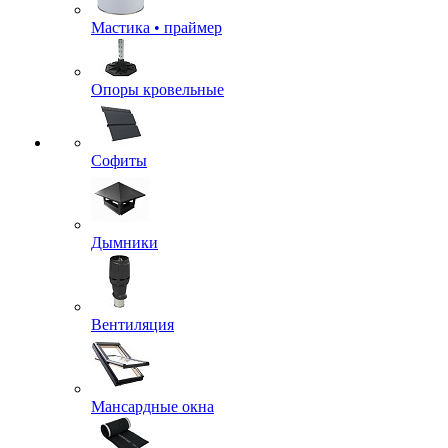
Мастика • праймер
Опоры кровельные
Софиты
Дымники
Вентиляция
Мансардные окна