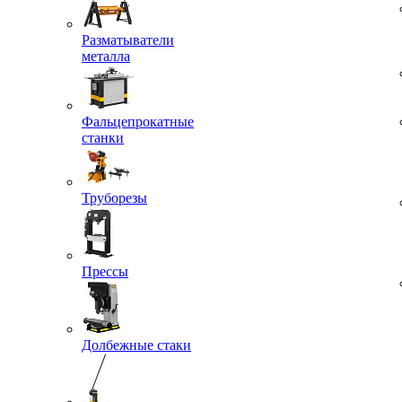
Разматыватели
металла
Фальцепрокатные
станки
Труборезы
Прессы
Долбежные стаки