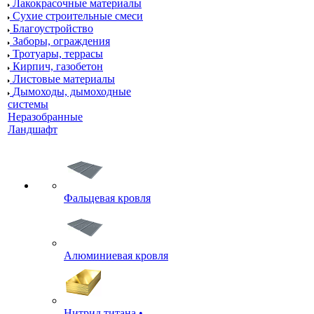
Лакокрасочные материалы
Сухие строительные смеси
Благоустройство
Заборы, ограждения
Тротуары, террасы
Кирпич, газобетон
Листовые материалы
Дымоходы, дымоходные
системы
Неразобранные
Ландшафт
Фальцевая кровля
Алюминиевая кровля
Нитрид титана •