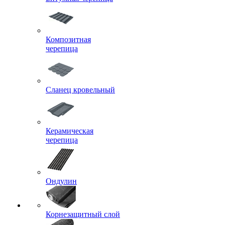
Композитная
черепица
Сланец кровельный
Керамическая
черепица
Ондулин
Корнезащитный слой