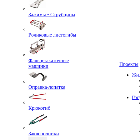
Зажимы • Струбцины
Роликовые листогибы
Фальцезакаточные
машинки
Проекты
Жил
Оправка-лопатка
Крюкогиб
Гос
Заклепочники